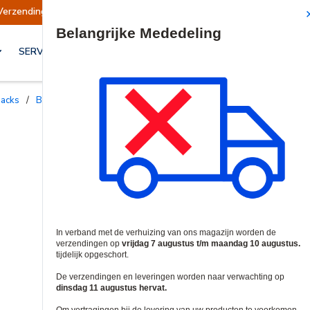
erzendingen opgeschort
Verzendingen worden o
Site Search
SERVICES & OPLOSSINGEN
jpacks
/
Batterijen en Accu's