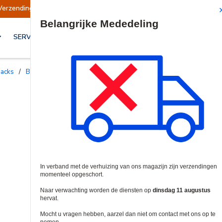
geschort
Verzendingen worden op dinsdag 11 a
Site Search
SERVICES & OPLOSSINGEN
jpacks
/
Batterijen en Accu's