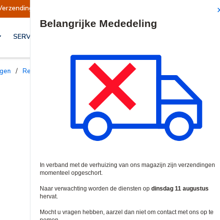
Verzendingen opgeschort
Verzendingen worden 
Site Search
SERVICES & OPLOSSINGEN
ngen
/
Rekkasten & Frames