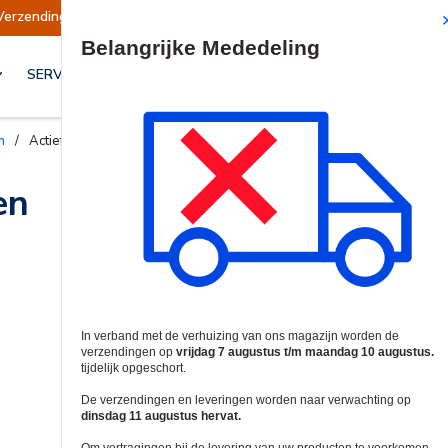
Verzendingen opgeschort
Verzendingen worden
Site Search
SERVICES & OPLOSSINGEN
n
/
Actief Infrarood Detectoren
en