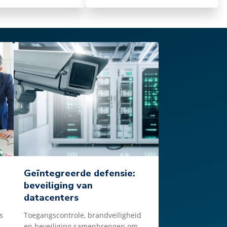
Geïntegreerde defensie:
beveiliging van
datacenters
s
Toegangscontrole, brandveiligheid
en beveiliging samenbrengen om