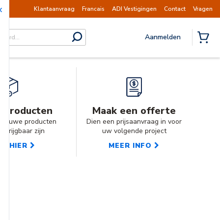
Mededeling | Verzendingen opgeschort
Klantaanvraag
Francais
ADI Vestigingen
Contact
Vragen
Aanmelden
submit search
{0} I
 producten
Maak een offerte
 nieuwe producten
Dien een prijsaanvraag in voor
erkrijgbaar zijn
uw volgende project
P HIER
MEER INFO