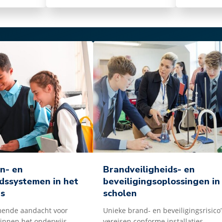
n- en
Brandveiligheids- en
idssystemen in het
beveiligingsoplossingen in
s
scholen
ende aandacht voor
Unieke brand- en beveiligingsrisico’
binnen het onderwijs,
vereisen conforme installaties