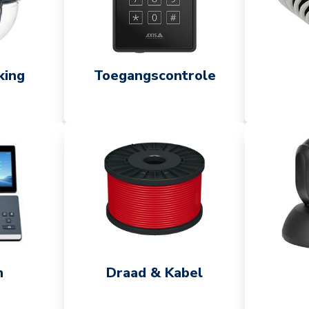
king
Toegangscontrole
m
Draad & Kabel