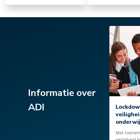
Informatie over
ADI
Lockdow
veilighe
onderwij
Met toenem
veiligheid 