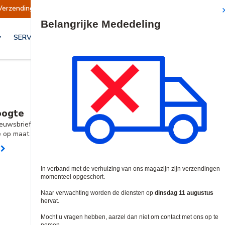
Verzendingen worden op dinsdag 11 augustus hervat.
Site Search
SERVICES & OPLOSSINGEN
oogte
Trainingen & Expo's
Nieuwe
nieuwsbrief
Ontdek ons uitgebreide aanbod
Bekijk deze
e op maat
aan trainingen en webinars
die nu v
MEER INFO
KOO