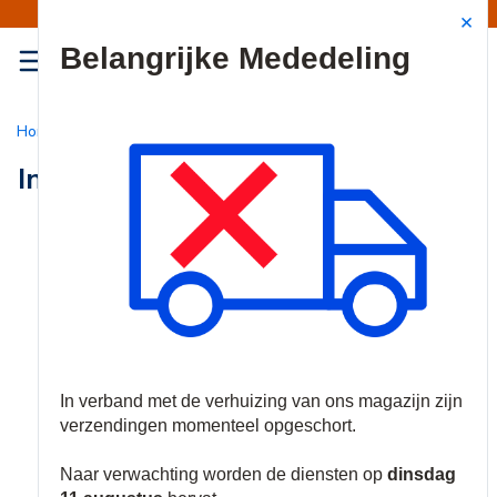
Mededeling | Verzendingen opgeschort
Site Search
{0
menu
Home
/
Producten
/
Inbraak
/
Inbraak Draadloos
Inbraak Draadloos