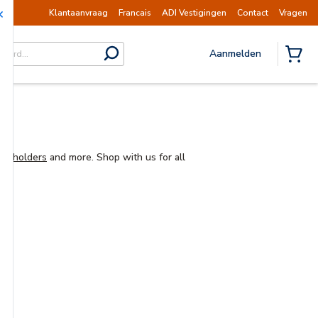
 op dinsdag 11 augustus hervat.
Mededeling |
Klantaanvraag
Francais
ADI Vestigingen
Contact
Vragen
Aanmelden
submit search
{0} I
or holders
and more. Shop with us for all