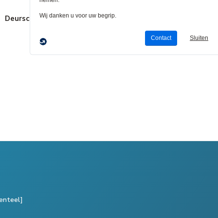
Deurscharnieren
Deurschopplaten
Deurtrekker &
Duwplaten
enteel]