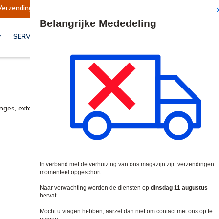
Verzendingen opgeschort
Verzendingen worden
Site Search
SERVICES & OPLOSSINGEN
Deur Hardware
inges
, extension rods,
closers
, pull and push plates,
electromagnetic do
your door installation needs.