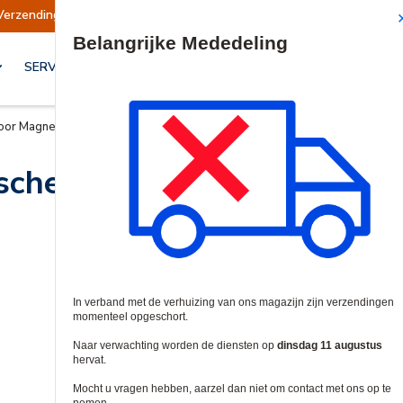
Verzendingen opgeschort
Verzendingen worden
Site Search
SERVICES & OPLOSSINGEN
oor Magnetische Sloten
sche Sloten