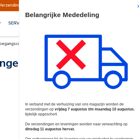
Verzendingen opgeschort
Verzendingen worden
Site Search
SERVICES & OPLOSSINGEN
oegangscontrole Behuizingen
ingen