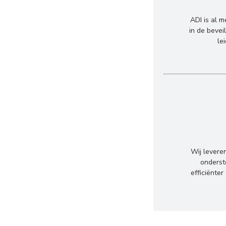
ADI is al 
in de bevei
le
Wij levere
onderst
efficiënte