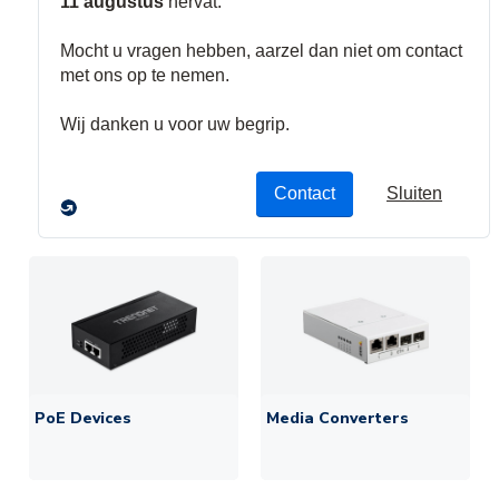
Switches /
Data cable
Racks /
Routers
Cabinets
Shop Now
▶
Shop Now
▶
Shop Now
▶
Featured Categories
PoE Devices
Media Converters