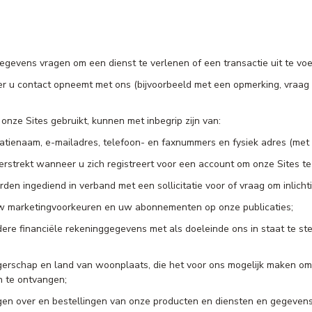
egevens vragen om een dienst te verlenen of een transactie uit te vo
 u contact opneemt met ons (bijvoorbeeld met een opmerking, vraag o
nze Sites gebruikt, kunnen met inbegrip zijn van:
isatienaam, e-mailadres, telefoon- en faxnummers en fysiek adres (met in
erstrekt wanneer u zich registreert voor een account om onze Sites 
n ingediend in verband met een sollicitatie voor of vraag om inlichti
uw marketingvoorkeuren en uw abonnementen op onze publicaties;
ndere financiële rekeninggegevens met als doeleinde ons in staat te 
rgerschap en land van woonplaats, die het voor ons mogelijk maken om
n te ontvangen;
ngen over en bestellingen van onze producten en diensten en gegevens