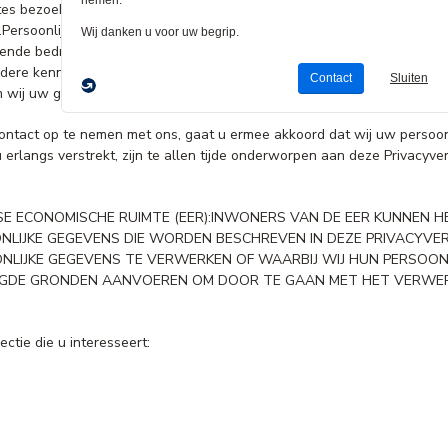
tes bezoekt die een koppeling naar deze Privacyverklaring bevatten, 
g.Persoonlijke gegevens die over u worden verzameld in verband met a
rende bedrijven aan u beschikbaar worden gesteld), kunnen vallen onde
ndere kennisgevingen die wij u kunnen verstrekken bij specifieke ge
m wij uw gegevens gebruiken.
 contact op te nemen met ons, gaat u ermee akkoord dat wij uw persoo
 erlangs verstrekt, zijn te allen tijde onderworpen aan deze Privacyv
SE ECONOMISCHE RUIMTE (EER):INWONERS VAN DE EER KUNNEN 
IJKE GEGEVENS DIE WORDEN BESCHREVEN IN DEZE PRIVACYVERKL
LIJKE GEGEVENS TE VERWERKEN OF WAARBIJ WIJ HUN PERSOON
GDE GRONDEN AANVOEREN OM DOOR TE GAAN MET HET VERWERKE
tie die u interesseert: