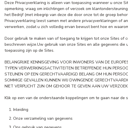
Deze Privacyverklaring is alleen van toepassing wanneer u onze Si
opmerking, vraag om inlichtingen of verzoek om klantondersteunin
het Bedrijf (met inbegrip van deze die door onze tot de groep beho
Privacyverklaring leest samen met andere privacyverklaringen of a
verwerken, zodat u zich volledig ervan bewust bent hoe en waaro
Door gebruik te maken van of toegang te krijgen tot onze Sites of
beschreven wijze.Uw gebruik van onze Sites en alle gegevens die u
toepassing zijn op de Sites.
BELANGRIJKE KENNISGEVING VOOR INWONERS VAN DE EUROPE
TYPEN VERWERKINGSACTIVITEITEN BETREFFENDE HUN PERSOONL
STEUNEN OP EEN GERECHTVAARDIGD BELANG OM HUN PERSOON
SOMMIGE GEVALLEN KUNNEN WIJ DWINGENDE GERECHTVAARDI
NIET VERPLICHT ZIJN OM GEHOOR TE GEVEN AAN UW VERZOEK
Klik op een van de onderstaande koppelingen om te gaan naar de sec
Inleiding
Onze verzameling van gegevens
Ons gebruik van gegevens