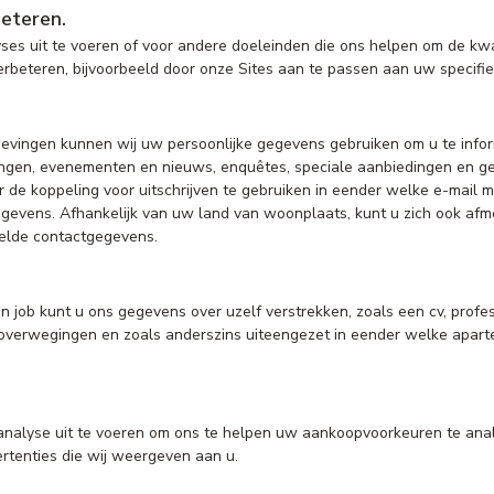
beteren.
es uit te voeren of voor andere doeleinden die ons helpen om de kwali
erbeteren, bijvoorbeeld door onze Sites aan te passen aan uw specifie
evingen kunnen wij uw persoonlijke gegevens gebruiken om u te inform
ngen, evenementen en nieuws, enquêtes, speciale aanbiedingen en ge
or de koppeling voor uitschrijven te gebruiken in eender welke e-mail 
egevens. Afhankelijk van uw land van woonplaats, kunt u zich ook a
melde contactgegevens.
een job kunt u ons gegevens over uzelf verstrekken, zoals een cv, prof
erwegingen en zoals anderszins uiteengezet in eender welke aparte 
alyse uit te voeren om ons te helpen uw aankoopvoorkeuren te analys
rtenties die wij weergeven aan u.