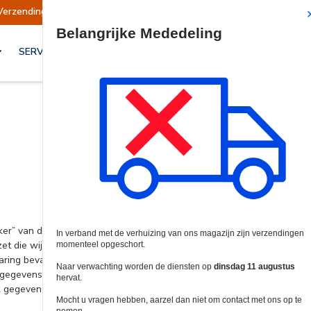
Verzendingen opgeschort
Verzendingen worden 
Site Search
SERVICES & OPLOSSINGEN
rker” van de persoonlijke gegevens die wij over u verzamelen overeenko
ezet die wij ondernemen om uw persoonlijke gegevens te beschermen 
laring bevatten (tezamen onze “Sites”), of wanneer u contact opneemt
 gegevens die wij verzamelen, de doeleinden waarvoor wij deze gebrui
k gegeven is een gegeven of een combinatie van gegevens die het moge