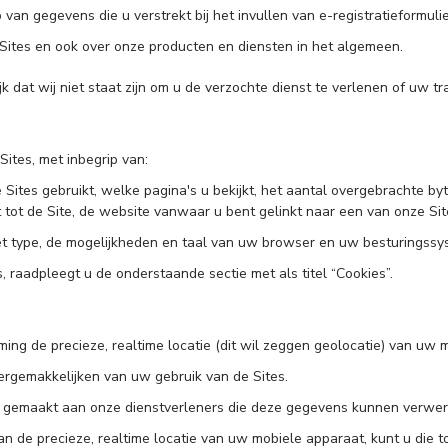
van gegevens die u verstrekt bij het invullen van e-registratieformuli
Sites en ook over onze producten en diensten in het algemeen.
 dat wij niet staat zijn om u de verzochte dienst te verlenen of uw tra
tes, met inbegrip van:
ites gebruikt, welke pagina's u bekijkt, het aantal overgebrachte byt
gt tot de Site, de website vanwaar u bent gelinkt naar een van onze Si
het type, de mogelijkheden en taal van uw browser en uw besturingssy
, raadpleegt u de onderstaande sectie met als titel “Cookies”.
ing de precieze, realtime locatie (dit wil zeggen geolocatie) van uw
rgemakkelijken van uw gebruik van de Sites.
gemaakt aan onze dienstverleners die deze gegevens kunnen verwerk
 de precieze, realtime locatie van uw mobiele apparaat, kunt u die 