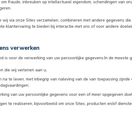
n om fraude, inbreuken op intellectueel eigendom, schendingen van 
geren.
 wij via onze Sites verzamelen, combineren met andere gegevens die 
e klantervaring te bieden bij interactie met ons of voor andere doele
vens verwerken
nd is voor de verwerking van uw persoonlijke gegevens.In de meeste ge
n die wij verlenen aan u;
en na te leven, met inbegrip van naleving van de van toepassing zijn
f dagvaardingen;
king van uw persoonlijke gegevens voor een of meer opgegeven doele
en te realiseren, bijvoorbeeld om onze Sites, producten en/of dienst