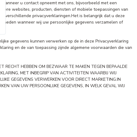
of wanneer u contact opneemt met ons, bijvoorbeeld met een
ndere websites, producten, diensten of mobiele toepassingen van
r verschillende privacyverklaringen.Het is belangrijk dat u deze
legenheden wanneer wij uw persoonlijke gegevens verzamelen of
nlijke gegevens kunnen verwerken op de in deze Privacyverklaring
erklaring en de van toepassing zijnde algemene voorwaarden die van
HET RECHT HEBBEN OM BEZWAAR TE MAKEN TEGEN BEPAALDE
ARING, MET INBEGRIP VAN ACTIVITEITEN WAARBIJ WIJ
LIJKE GEGEVENS VERWERKEN VOOR DIRECT MARKETING.IN
N VAN UW PERSOONLIJKE GEGEVENS, IN WELK GEVAL WIJ