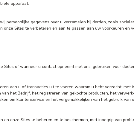
biele apparaat.
ij persoonlijke gegevens over u verzamelen bij derden, zoals social
pen onze Sites te verbeteren en aan te passen aan uw voorkeuren en 
 Sites of wanneer u contact opneemt met ons, gebruiken voor doelein
en aan u of transacties uit te voeren waarom u hebt verzocht, met in
 van het Bedrijf, het registreren van gekochte producten, het verwer
en om klantenservice en het vergemakkelijken van het gebruik van o
en en onze Sites te beheren en te beschermen, met inbegrip van pro