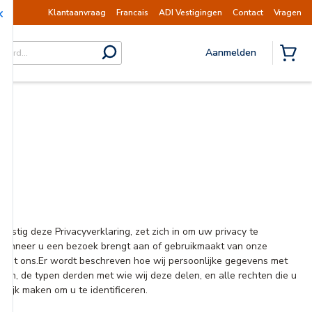
op dinsdag 11 augustus hervat.
Mededeling | 
Klantaanvraag
Francais
ADI Vestigingen
Contact
Vragen
Aanmelden
submit search
{0} I
mstig deze Privacyverklaring, zet zich in om uw privacy te
wanneer u een bezoek brengt aan of gebruikmaakt van onze
 met ons.Er wordt beschreven hoe wij persoonlijke gegevens met
ken, de typen derden met wie wij deze delen, en alle rechten die u
lijk maken om u te identificeren.