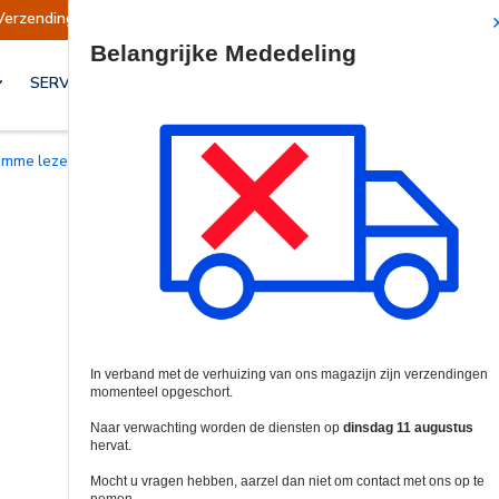
erzendingen opgeschort
Verzendingen worden 
Site Search
SERVICES & OPLOSSINGEN
Slimme lezers