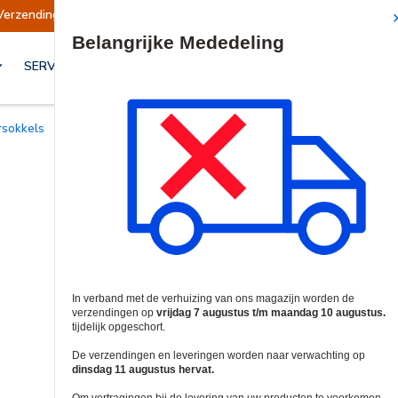
ndingen opgeschort
Verzendingen worden op di
Site Search
SERVICES & OPLOSSINGEN
orsokkels