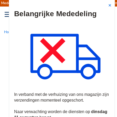
dingen opgeschort
Verzendingen worden op din
Site Search
{0
menu
Home
/
Besparen
/
Promoties