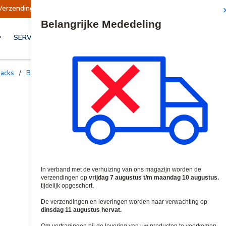
Verzendingen opgeschort
Verzendingen worden
Site Search
SERVICES & OPLOSSINGEN
jpacks
/
Batterijen en Accu's