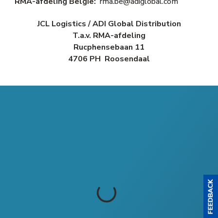
RMA-afdeling België:
rma.be@adiglobal.com
JCL Logistics / ADI Global Distribution
T.a.v. RMA-afdeling
Rucphensebaan 11
4706 PH Roosendaal