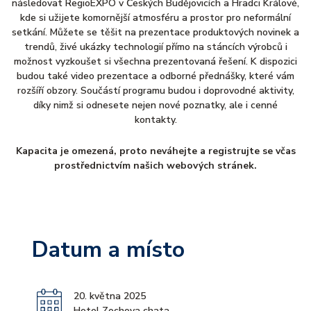
následovat RegioEXPO v Českých Budějovicích a Hradci Králové,
kde si užijete komornější atmosféru a prostor pro neformální
setkání. Můžete se těšit na prezentace produktových novinek a
trendů, živé ukázky technologií přímo na stáncích výrobců i
možnost vyzkoušet si všechna prezentovaná řešení. K dispozici
budou také video prezentace a odborné přednášky, které vám
rozšíří obzory. Součástí programu budou i doprovodné aktivity,
díky nimž si odnesete nejen nové poznatky, ale i cenné
kontakty.
Kapacita je omezená, proto neváhejte a registrujte se včas
prostřednictvím našich webových stránek.
Datum a místo
20. května 2025
Hotel Zochova chata