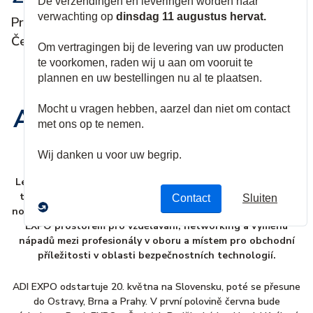
Praha | Brno | Ostrava | Hradec Králové
České Budějovice | Bratislava
ADI EXPO & RegioEXPO
2025
Letos se uskuteční již 23. ročník ADI EXPO! Nenechte si ujít
tuto jedinečnou událost, kde na vás čekají technologické
novinky od předních světových výrobců. Již mnoho let je ADI
EXPO prostorem pro vzdělávání, networking a výměnu
nápadů mezi profesionály v oboru a místem pro obchodní
příležitosti v oblasti bezpečnostních technologií.
ADI EXPO odstartuje 20. května na Slovensku, poté se přesune
do Ostravy, Brna a Prahy. V první polovině června bude