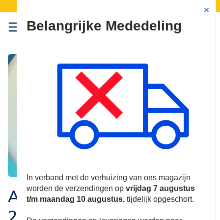
Verzendingen worden van 7 t/m 10 augustus opgeschort.
Site Search
{0
menu
ADI EXPO & RegioEXPO
2025