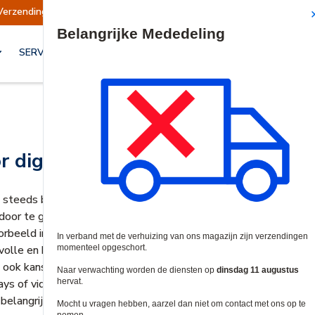
Verzendingen opgeschort
Verzendingen worden
Site Search
SERVICES & OPLOSSINGEN
r digitale signage
steeds belangrijkere rol voor bedrijven, retailers, overheidsins
door te geven aan de relevante doelgroepen, zoals collega's, kl
oorbeeld in meeting ruimtes. Er zijn zelfs onderzoeken die aanton
volle en kosteneffectieve middel zijn om een belangrijke bood
 ook kansen voor u als beveiligingsinstallateur: Door op de hoo
plays of video walls meenemen in uw offerte voor nieuwe projec
belangrijkste trends op het gebied van digitale signage uit.