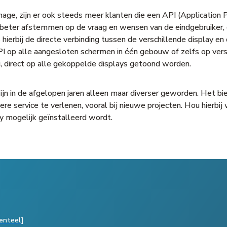
gnage, zijn er ook steeds meer klanten die een API (Application 
eter afstemmen op de vraag en wensen van de eindgebruiker, of 
hierbij de directe verbinding tussen de verschillende display 
I op alle aangesloten schermen in één gebouw of zelfs op vers
g, direct op alle gekoppelde displays getoond worden.
ijn in de afgelopen jaren alleen maar diverser geworden. Het b
ere service te verlenen, vooral bij nieuwe projecten. Hou hierb
ay mogelijk geïnstalleerd wordt.
enteel]