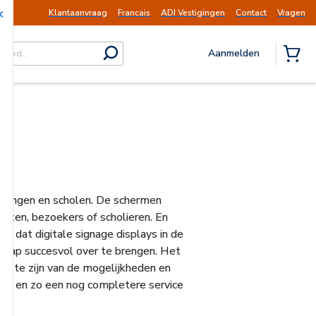
 op dinsdag 11 augustus hervat.
Mededeling |
Klantaanvraag
Francais
ADI Vestigingen
Contact
Vragen
Aanmelden
submit search
{0} I
tellingen en scholen. De schermen
anten, bezoekers of scholieren. En
en dat digitale signage displays in de
schap succesvol over te brengen. Het
gte te zijn van de mogelijkheden en
ten en zo een nog completere service