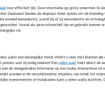
nage
zeer effectief zijn. Door informatie op grote schermen te 
rd. Daarnaast bieden de displays meer opties om de branding va
dra iemand binnenkomt, wordt hij of zij verwelkomt en ontvangt d
geworden. Vooral als deze interactief zijn en gebruikt kunnen
langrijke rol.
ideo walls een belangrijke trend. Werkt u veel met klanten die
l precies wat zij nodig hebben! Een
video wall
trekt direct de a
 kan de eindgebruiker informatie op een leuke, interactieve en
uikt worden in de verschillendste situaties, van retail tot cor
ijke evenementen of installaties kunt u video walls inzetten. 