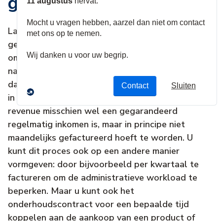
gefactureerd te worden
Laten we beginnen met het administratieve
gedeelte. Het aanpassen van uw administratie
om regelmatig automatisch te factureren kan
namelijk een uitdaging betekenen. Maar laat u
daardoor niet tegenhouden! Het is belangrijk om
in het achterhoofd te houden dat recurring
revenue misschien wel een gegarandeerd
regelmatig inkomen is, maar in principe niet
maandelijks gefactureerd hoeft te worden. U
kunt dit proces ook op een andere manier
vormgeven: door bijvoorbeeld per kwartaal te
factureren om de administratieve workload te
beperken. Maar u kunt ook het
onderhoudscontract voor een bepaalde tijd
koppelen aan de aankoop van een product of