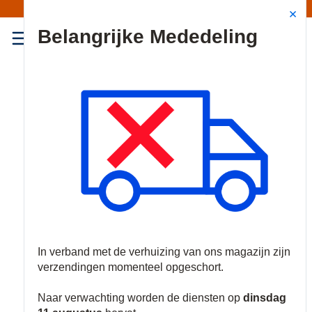
Mededeling | Verzendingen opgeschort
Site Search
{0
menu