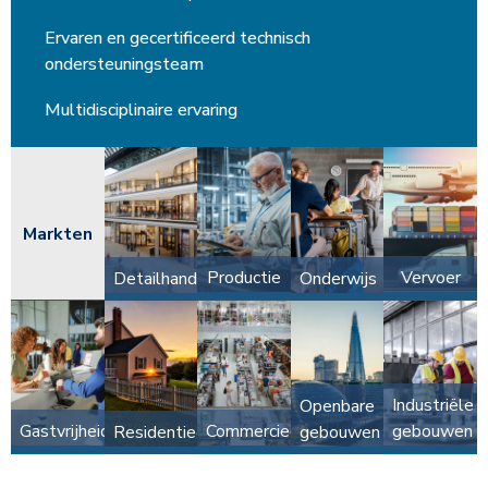
Ervaren en gecertificeerd technisch
ondersteuningsteam
Multidisciplinaire ervaring
Markten
Productie
Vervoer
Detailhandel
Onderwijs
Industriële
Openbare
Gastvrijheid
Commercieel
gebouwen
Residentieel
gebouwen