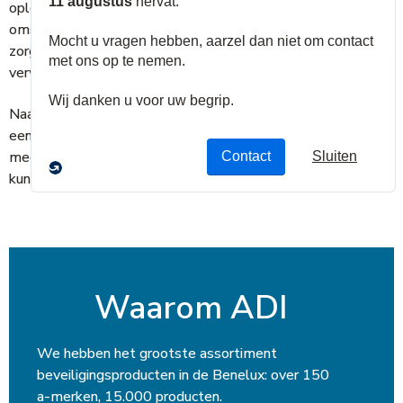
oplossen van problemen op afstand en zal op basis van uw
omschrijving de beste oplossing verstrekken om ervoor te
zorgen dat u het resultaat kunt leveren dat uw klant
verwacht.
Naast een telefonische hotline helpen wij u ook graag via
een remote viewing tool. Hiermee kunnen onze experts
meekijken via uw telefooncamera om nog gerichter te
kunnen helpen en tijd te besparen.
Waarom ADI
We hebben het grootste assortiment
beveiligingsproducten in de Benelux: over 150
a-merken, 15.000 producten.