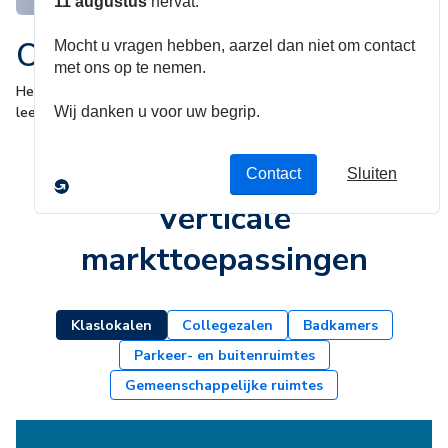
Onderwijsoplossingen
Het creëren van veilige, beveiligde en meeslepende
leeromgevingen
Verticale
markttoepassingen
Klaslokalen
Collegezalen
Badkamers
Parkeer- en buitenruimtes
Gemeenschappelijke ruimtes