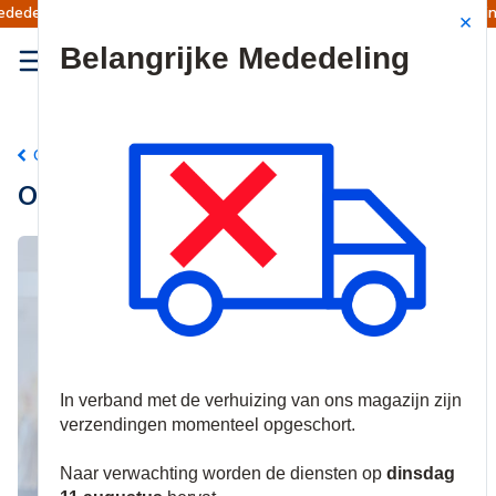
Verzendingen worden op dinsdag 11 augustus 
Site Search
{0
menu
Oplossingen
Onderwijsoplossingen