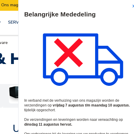
rhuist:
Verzendingen worden van 7 t/m 10 aug
Site Search
SERVICES & OPLOSSINGEN
ware
 & Hardware
Inbraak voedingen
Shop Nu
Uitgelichte Categorieën