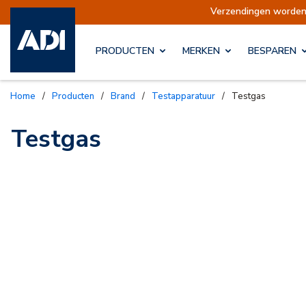
Verzendingen opgeschort
Verzendingen worden 
PRODUCTEN
MERKEN
BESPAREN
Home
/
Producten
/
Brand
/
Testapparatuur
/
Testgas
Testgas