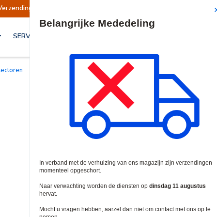
erzendingen opgeschort
Verzendingen worden o
Site Search
SERVICES & OPLOSSINGEN
tectoren