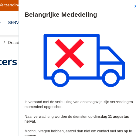
Verzendingen opgeschort
Verzendingen worden
Site Search
SERVICES & OPLOSSINGEN
s
/
Draadloze Netwerk Adapters
ters