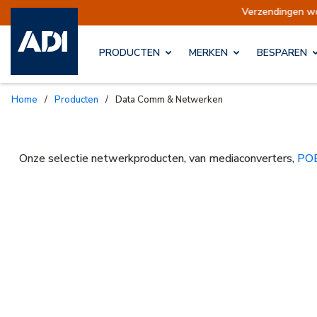
Verzendingen opgeschort
Verzendingen worden 
PRODUCTEN
MERKEN
BESPAREN
Home
/
Producten
/
Data Comm & Netwerken
Onze selectie netwerkproducten, van mediaconverters,
POE