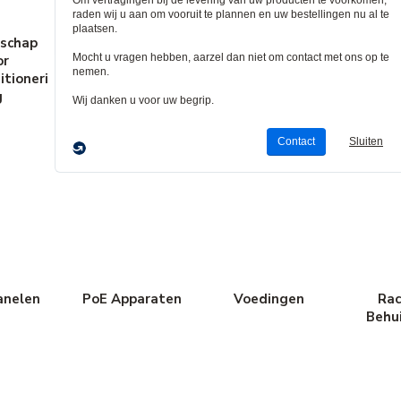
schap
Kabelbescherme
Computers &
Elek
or
rs
Accessoires
Back
itioneri
Be
g
anelen
PoE Apparaten
Voedingen
Rac
Behu