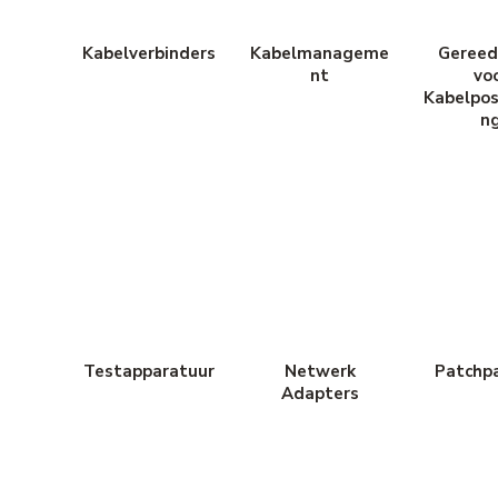
Kabelverbinders
Kabelmanageme
Gereed
nt
vo
Kabelpos
n
Testapparatuur
Netwerk
Patchp
Adapters