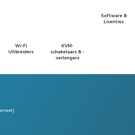
Software &
Licenties
Wi-Fi
KVM-
Uitbreiders
schakelaars & -
verlengers
enteel]