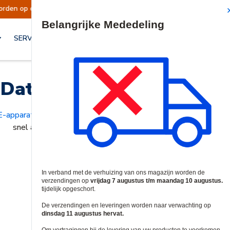
op dinsdag 11 augustus hervat.
Mededeling |
Site Search
SERVICES & OPLOSSINGEN
Data Comm & Netwerken
-apparaten
,
draadloze toegangspunten
&
routers, switches & 
snel aan de behoeften van onze klanten kunnen voldoen.