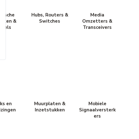
trische
Hubs, Routers &
Media
boxen &
Switches
Omzetters &
ugels
Transceivers
ks en
Muurplaten &
Mobiele
izingen
Inzetstukken
Signaalversterk
ers