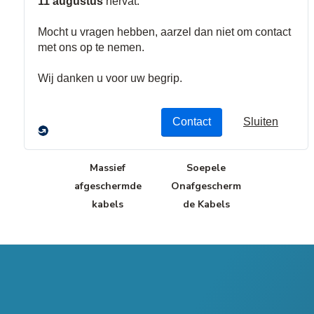
Multiconducto
Multipair
rkabels
Kabels
Massief
Soepele
afgeschermde
Onafgescherm
kabels
de Kabels