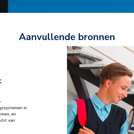
Aanvullende bronnen
t
n
ngssystemen in
rmen, en
licht van