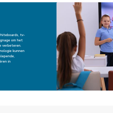
hiteboards, tv-
Signage om het
e verbeteren.
hnologie kunnen
slepende,
ëren in