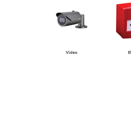
Video
B