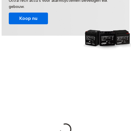
UltraTech accu's voor alarmsystemen beveiligen elk
gebouw.
Koop nu