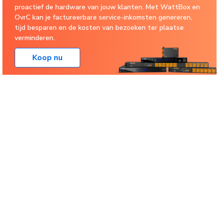
proactief de hardware van jouw klanten. Met WattBox en
OvrC kan je factureerbare service-inkomsten genereren,
tijd besparen en de kosten van bezoeken ter plaatse
verminderen.
Koop nu