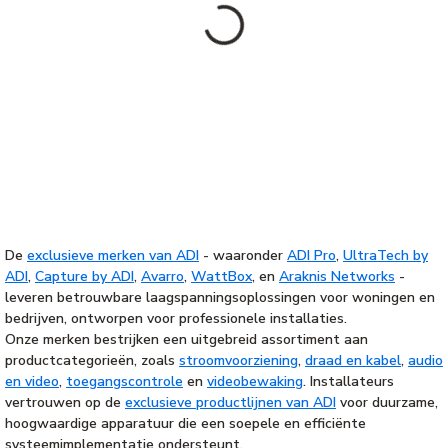
De
exclusieve merken van ADI
- waaronder
ADI Pro
,
UltraTech by
ADI
,
Capture by ADI
,
Avarro
,
WattBox
, en
Araknis Networks
-
leveren betrouwbare laagspanningsoplossingen voor woningen en
bedrijven, ontworpen voor professionele installaties.
Onze merken bestrijken een uitgebreid assortiment aan
productcategorieën, zoals
stroomvoorziening
,
draad en kabel
,
audio
en video
,
toegangscontrole
en
videobewaking
. Installateurs
vertrouwen op de
exclusieve productlijnen van ADI
voor duurzame,
hoogwaardige apparatuur die een soepele en efficiënte
systeemimplementatie ondersteunt.