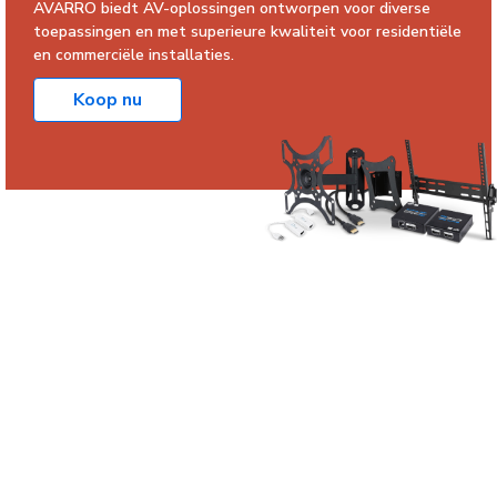
AVARRO biedt AV-oplossingen ontworpen voor diverse
toepassingen en met superieure kwaliteit voor residentiële
en commerciële installaties.
Koop nu