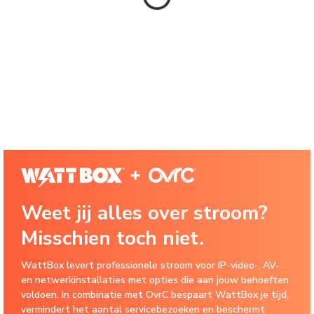
Weet jij alles over stroom?
Misschien toch niet.
WattBox levert professionele stroom voor IP-video-, AV-
en netwerkinstallaties met opties die aan jouw behoeften
voldoen. In combinatie met OvrC bespaart WattBox je tijd,
vermindert het aantal servicebezoeken en beschermt