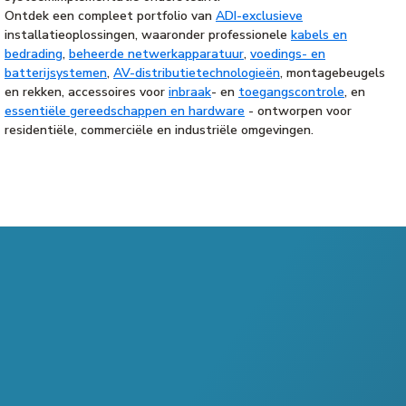
Ontdek een compleet portfolio van
ADI-exclusieve
installatieoplossingen, waaronder professionele
kabels en
bedrading
,
beheerde netwerkapparatuur
,
voedings- en
batterijsystemen
,
AV-distributietechnologieën
, montagebeugels
en rekken, accessoires voor
inbraak
- en
toegangscontrole
, en
essentiële gereedschappen en hardware
- ontworpen voor
residentiële, commerciële en industriële omgevingen.