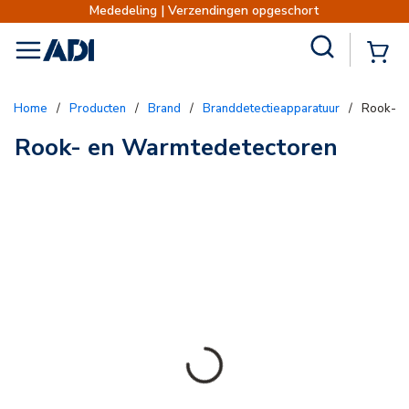
Mededeling | Verzendingen opgeschort
Site Search
{0
menu
Home
/
Producten
/
Brand
/
Branddetectieapparatuur
/
Rook- e
Rook- en Warmtedetectoren