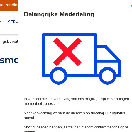
Verzendingen opgeschort
Verzendingen worden
Site Search
SERVICES & OPLOSSINGEN
ingsbeveiligingsmodules
gsmodules