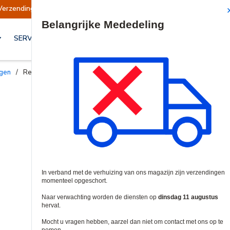
Verzendingen opgeschort
Verzendingen worden
Site Search
SERVICES & OPLOSSINGEN
ngen
/
Rekkasten & Frames