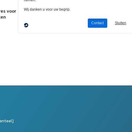
res voor
Rek Sokkels,
Rekkasten &
Behuizi
ken
Deuren &
Frames
Gestru
Panelen
Bed
enteel]