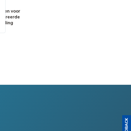
ngen voor
ctureerde
rading