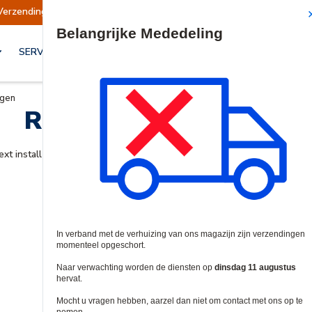
Verzendingen opgeschort
Verzendingen worden
Site Search
SERVICES & OPLOSSINGEN
ngen
Racks en Behuizingen
ext install at ADI. We carry
cabinets
,
frames
,
bases
,
structured wiring 
level pricing for premium solutions.