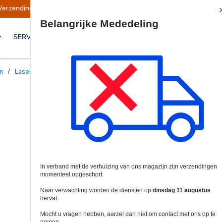
eschort
Verzendingen worden op dinsdag 11 a
Site Search
SERVICES & OPLOSSINGEN
n
/
Laser- en Perimeterdetectoren