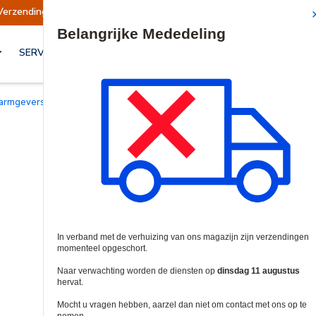
rzendingen opgeschort
Verzendingen worden o
Site Search
SERVICES & OPLOSSINGEN
Alarmgevers