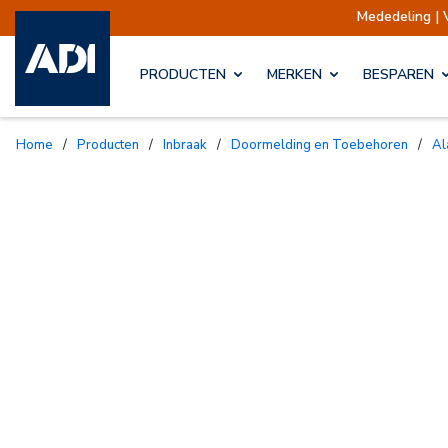
Mededeling | Ve
PRODUCTEN
MERKEN
BESPAREN
Home
/
Producten
/
Inbraak
/
Doormelding en Toebehoren
/