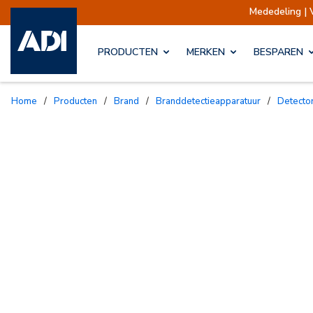
Mededeling | Verzendin
PRODUCTEN
MERKEN
BESPAREN
Home
/
Producten
/
Brand
/
Branddetectieapparatuur
/
Detect