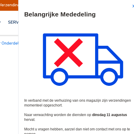
gen opgeschort
Verzendingen worden op dinsd
Site Search
SERVICES & OPLOSSINGEN
or Onderdelen & Accessoires