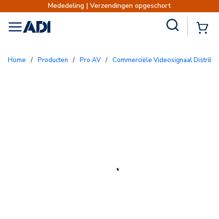
Mededeling | Verzendingen opgeschort
Site Search
{0
menu
Home
/
Producten
/
Pro AV
/
Commerciële Videosignaal Distribut