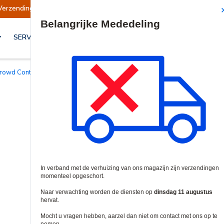
endingen opgeschort
Verzendingen worden op d
Site Search
SERVICES & OPLOSSINGEN
Crowd Control
/
Poortafstandsbedieningen