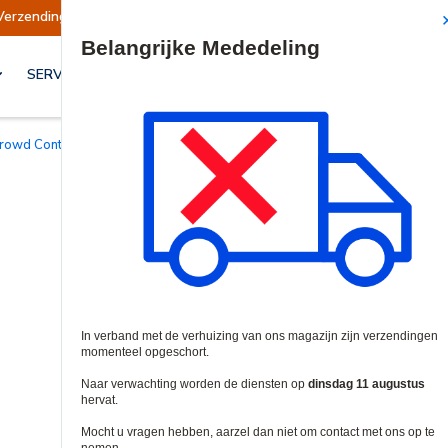
rzendingen opgeschort
Verzendingen worden o
Site Search
SERVICES & OPLOSSINGEN
Crowd Control
/
Poortafstandsbedieningen