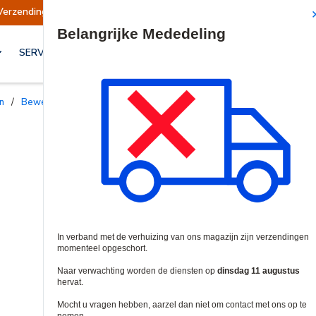
ngen opgeschort
Verzendingen worden op dins
Site Search
SERVICES & OPLOSSINGEN
n
/
Bewegingsdetectoren