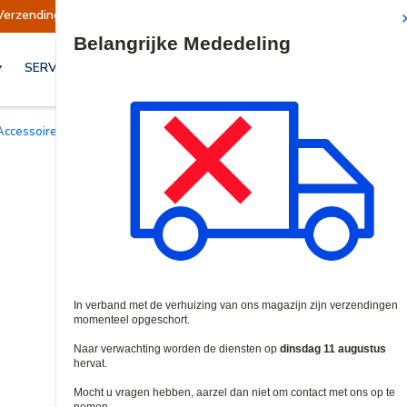
dingen opgeschort
Verzendingen worden op din
Site Search
SERVICES & OPLOSSINGEN
Accessoires voor intercom en telefoontoegang