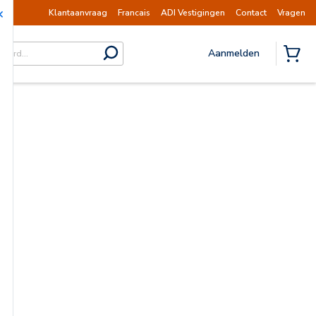
 op dinsdag 11 augustus hervat.
Mededeling |
Klantaanvraag
Francais
ADI Vestigingen
Contact
Vragen
Aanmelden
submit search
{0} I