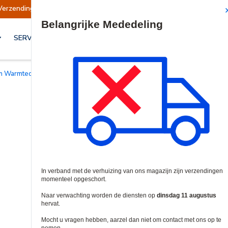
ingen opgeschort
Verzendingen worden op dins
Site Search
SERVICES & OPLOSSINGEN
en Warmtedetectoren