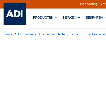
Mededeling | Verzendingen opgeschort
PRODUCTEN
MERKEN
BESPAREN
Home
/
Producten
/
Toegangscontrole
/
Sloten
/
Elektronische