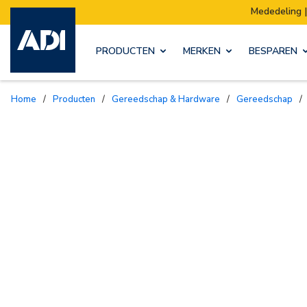
Mededeling | Ons magazijn verhuist
PRODUCTEN
MERKEN
BESPAREN
Home
/
Producten
/
Gereedschap & Hardware
/
Gereedschap
/