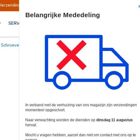
rzendingen opgeschort
Verzendingen worden op
Site Search
SERVICES & OPLOSSINGEN
Schroevendraaiers